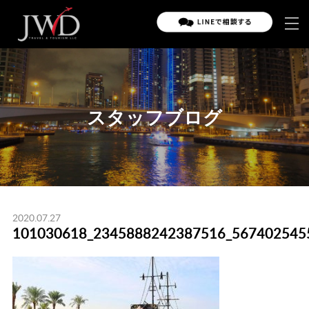
スタッフブログ
2020.07.27
101030618_2345888242387516_567402545