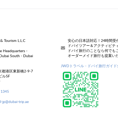
& Tourism L.L.C
安心の日本語対応！24時間受
ドバイツアー＆アクティビテ
ドバイ旅行のことなら何でも
Headquarters -
オーダーメイド旅行も提案い
 Dubai South - Dubai
JWDトラベル - ドバイ旅行ガイド公
 東京都港区東新橋2-9-7
ビル5F
子
 1345
l-jp@dubai-trip.ae