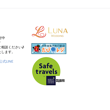
付中
ィ
ご相談ください♪
たします。
式LINE