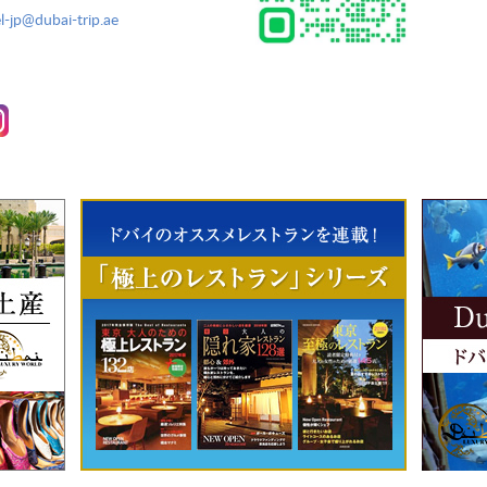
l-jp@dubai-trip.ae