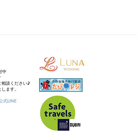
付中
ィ
ご相談ください♪
たします。
式LINE