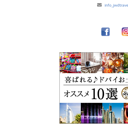
info_jwdtrave