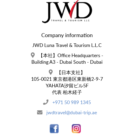
Company information
JWD Luna Travel & Tourism L.L.C
【本社】Office Headquarters -
Building A3 - Dubai South - Dubai
【日本支社】
105-0021 東京都港区東新橋2-9-7
YAHATA汐留ビル5F
代表 柏木経子
+971 50 989 1345
jwdtravel@dubai-trip.ae